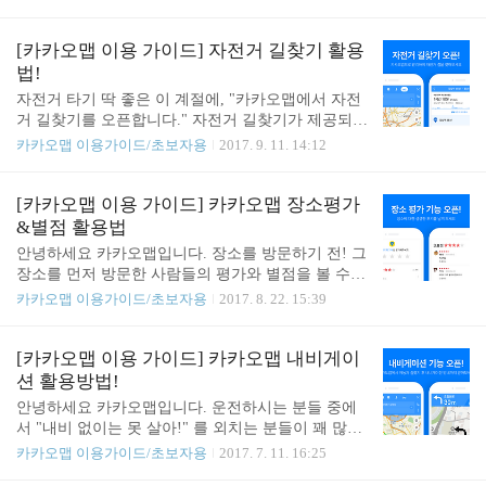
버스는 즐겨찾기로 저장할 수 있어요! ✔︎ 실시간 버
계정과 기존에 사용하던 다음 아이디를 연결하세요.
스 제공지역 찾아보기카카오맵 PC 지도의 버스탭을
조금만 더 힘내세요! 이제 거의 다 되었어요. 4. 즐겨
누르면 서비스 제공 지역을 확인할 수 있어요.검색창
[카카오맵 이용 가이드] 자전거 길찾기 활용
찾기 가져오기 완료!짜잔, 즐겨찾기 가져오기가 완료
에 버스 번호를 입력하면 해당 버스에 대한 실시간
법!
되었습니다.가져온 즐겨찾기는 카카오맵PC의 '..
정보가 제공됩니다. ✔︎ 서비스 제공지역서울시 경기
자전거 타기 딱 좋은 이 계절에, "카카오맵에서 자전
도 인천시 부산시 대구시 대전시 울산시 광주시 세종
거 길찾기를 오픈합니다." 자전거 길찾기가 제공되지
시 제주도 청주시 천안시 아산시 공주시 논산시 서산
않아 아쉬워했던 분들, 자전거를 이제 막 타기 시작
카카오맵 이용가이드/초보자용
2017. 9. 11. 14:12
시 부여군전주시 군산시 익산시여수시 순천시 광양
한 분들, 라이딩을 즐기시는 분들... 모두 자전거 길찾
시 목포시 강진군 함평군포항시 경산시 경주시 구미
기 사용법에 주목 부탁드립니다. 색다르게, 더 유용
시 영주시 김해시 창원시 양산시 진주시 거제시 춘천
하게 이용할 수 있도록 열심히 준비한 자전거 길찾기
[카카오맵 이용 가이드] 카카오맵 장소평가
시 원주시 영주시 동해시 태백시 속초시 삼척시 강릉
에 대해서 안내해 드리겠습니다. ✔︎ 고도를 한 눈에
&별점 활용법
시 홍천군 영..
알 수 있어요! 라이딩을 떠나기 전에 거리, 소요시간
안녕하세요 카카오맵입니다. 장소를 방문하기 전! 그
과 더불어 고도 정보가 궁금하셨을 것 같습니다. 평
장소를 먼저 방문한 사람들의 평가와 별점을 볼 수
탄한 길인지 오르막이 많은 길인지 알고 라이딩을 떠
있는 평가 기능이 추가되었습니다! 그동안 다녀온 장
카카오맵 이용가이드/초보자용
2017. 8. 22. 15:39
날 수 있도록 고도 정보를 추가했습니다. 길찾기한
소에 대한 평가를 할 수 없어서 아쉽다는 의견이 많
경로의 전체적인 고도 흐름은 그래프로 확인할 수 있
았는데요. 이제는 카카오맵에서 장소 평가를 할 수
고, 상세 스텝별로 심한 오르막길과 내리막길이 포함
있고, 카카오플레이스&다음지도에 남겨진 평점도
[카카오맵 이용 가이드] 카카오맵 내비게이
된 경우 텍스트로 표기됩니다. Q. 심한 오르막..
함께 확인할 수 있습니다. 자 이제 어떤 기능이 추가
션 활용방법!
되었는지 소개해드릴게요 :) ✔︎ 다녀온 장소 후기 남
안녕하세요 카카오맵입니다. 운전하시는 분들 중에
기기! 별을 눌러 다녀온 장소에 평점을 남길 수 있습
서 "내비 없이는 못 살아!" 를 외치는 분들이 꽤 많이
니다. (5점 만점)! ✔︎ 맛있는 저녁식사를 위한 장소를
있을 것 같습니다. 카카오맵을 이용하는 운전자분들
카카오맵 이용가이드/초보자용
2017. 7. 11. 16:25
찾고 있다면? 믿음 가는 카카오맵 평가로 실패없는
은 내비게이션 기능이 되지 않아서 내비 앱을 별도로
근사한 저녁 식사를 계획해 보아요! 카카오맵에서는