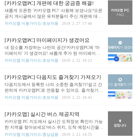
설정을 할 수 있어요! ✔︎ 레이어 내 지도설정생각보
[카카오맵PC] 개편에 대한 궁금증 해결!
구, 용도 개발 ..
다 많은 기능을 품고있는 카카오맵 PC!내가 보고싶
새롭게 오픈한 '카카오맵 PC!' 사용해 보셨나요?오픈
은 지도의 형태를 선택해서 볼 수 있어요! • 교통정
공지 게시글에서 많은 유저분들이 주신 개편에 대한
보, CCTV, 사고 공사지도에서 도로 라인 / 주요 위치
궁금증,FAQ를 통해 답변드립니다! Q. 플래시는 언제
카카오맵 이용가이드/초보자용
2019. 2. 27. 17:46
정보와 함께 실시간 교통정보 확인이 가능합니다.또
없어지나요?A. 우선 플래시 때문에 지도 이용에 불편
한 사고/공사 정보와 전국 고속도로 주요 CCTV 정보
을 드려서 정말 죄송합니다.유저분들의 불편함은 저
도 함께 확인하실 수 있습니다. • 자전거자전거 길,
희도 충분히 공감하고 있습니다. '카카오맵 Web'에서
[카카오맵PC] 마이페이지가 생겼어요
편의 시설, 진입로 정보를 확인하실 수 있습니다.• 지
플래시 리로딩 시 첫화면으로 돌아가는 불편함은최
내 장소를 저장하는 나만의 공간!카카오맵PC에 '마
형도지형도 서비스는 지형의 표..
대한 해소할 수 있도록 수정을 진행하였습니다. 로드
이페이지' 가 생겼어요! 새롭게 추가 된 마이페이지
뷰, 지하철, CCTV 등 다양한 부분들에서 플래시가
의 기능들을소개해드릴게요! (〃‿〃✿) 1. 즐겨찾기
카카오맵 이용가이드/초보자용
2019. 2. 22. 19:23
쓰이고 있습니다.현재 이러한 모든 부분들에서 플래
기능 강화기존 최대 500개만 가능하던 즐겨찾기 갯
시를 제거&교체하기 위한 작업이 진행되고 있습니
수가카카오맵 PC에서는 카카오맵 APP과 동일하게
다.최대한 빠르게 순차적으로 제거&교체하기 위해
[폴더별 500개 * 최대 100개 폴더]까지등록이 가능하
[카카오맵PC] 다음지도 즐겨찾기 가져오기
최선을 다하고 있습니다.조금만 기다려 주세요! Q.
여 즐겨찾기를 최대 50,000개 까지 저장가능해요! 물
다음지도에서 등록한 나의 소중한 즐겨찾기!쉽고 간
부동산 매물 정보는 왜 바뀌었나요?기존 부동산 매
론, 카카오맵PC에서 저장한 즐겨찾기는 카카오맵 A
편하게 카카오맵PC로 연동할 수 있어요. 즐겨찾기
물..
PP에서도 실시간으로 연동됩니다! 2. 즐겨찾기 폴더
연동을 위한 딱! 네가지 스텝,자세히 알아볼까요 (〃
카카오맵 이용가이드/초보자용
2019. 2. 22. 18:43
공유와 저장내가 만든 폴더를 친구에게 공유하거나
ー〃) ? 1. 카카오계정 로그인잠깐! 카카오맵 회원가
친구가 공유한 폴더를 마이페이지에 저장할 수 있어
입이 아직 안되었다면 가입해주세요. 2. ‘다음지도 즐
요! 2-1) 공유하기 2-2) 구독하기 3. 내가 쓴 평가내가
겨찾기 가져오기’ 클릭가입완료 페이지에서 ‘다음지
[카카오맵] 실시간 버스 제공지역
쓴 장소 평가를 마이페이지의 평가탭에서한눈에 쫙~
도 즐겨찾기 가져오기’ 버튼을 클릭하세요.동일한 링
카카오맵 PC 지도에서 실시간 도착정보 확인이 가능
볼 수 있어요! 카카오맵 PC는 물..
크를 카카오맵PC의 사이드 메뉴와 마이페이지에서
한 지역을 찾아보세요!버스 위치, 도착 예정시간을
도 제공하고 있어요. 2-1) 사이드 메뉴 2-2) 마이 페이
실시간으로 확인할 수 있고,자주 이용하는 정류장 및
카카오맵 이용가이드/중상급용
2019. 2. 22. 14:55
지 3. 카카오계정 다음 아이디 연결로그인한 카카오