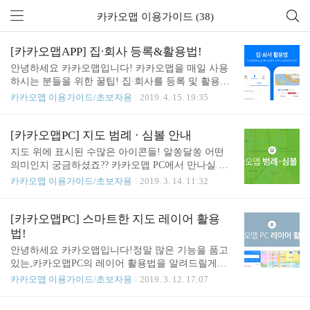
카카오맵 이용가이드 (38)
[카카오맵APP] 집∙회사 등록&활용법!
안녕하세요 카카오맵입니다! 카카오맵을 매일 사용
하시는 분들을 위한 꿀팁! 집∙회사를 등록 및 활용법
을 알려드릴게요 :) 한번 등록하면 카카오맵 활용의
카카오맵 이용가이드/초보자용
2019. 4. 15. 19:35
신세계가 펼쳐지는 집∙회사 등록! 지금부터 알아볼까
요? 1. 집∙회사 등록 방법 ‣ 퀵탭에서 등록 - 카카오맵
첫 화면 퀵탭에서 간편하게 등록해보세요! - 대중교
[카카오맵PC] 지도 범례 · 심볼 안내
통 탭과 내비게이션 탭 모두에서 등록가능해요. ‣ 길
지도 위에 표시된 수많은 아이콘들! 알쏭달쏭 어떤
찾기탭에서 등록 - 길찾기 탭에서도 손 쉽게 집, 회사
의미인지 궁금하셨죠?? 카카오맵 PC에서 만나실 수
등록이 가능합니다. ‣ 마이페이지에서 등록 - 나만의
있는 범례와 심볼에 대해 자세히 알려드릴게요! ∠(^
카카오맵 이용가이드/초보자용
2019. 3. 14. 11:32
페이지인 마이페이지에서도 등록할 수 있어요! 2. 집∙
ー^) ✔︎ 카카오맵 PC 범례 확인 카카오맵 PC 오른쪽
회사 수정 방법 ‣ 퀵탭에서 수정 - 기존에 등록된 집,
상단 레이어(지도설정, 대기설정)의 내용을 쉽게 확
회사를 수정하고 싶을 때, 대중교통, 내비게이션 퀵
인하실 수 있도록 표시, 색상, 경계의 범례를 제공합
[카카오맵PC] 스마트한 지도 레이어 활용
탭에서 '주소편집' 버튼을 눌러주세요! ‣ 길찾기탭에
니다. ✔︎ 카카오맵 PC 범례 카카오맵 PC 오른쪽 상단
법!
서 수정 - 길찾기탭에서도 ..
레이어(지도설정, 대기설정)의 내용을 쉽게 확인하실
안녕하세요 카카오맵입니다!정말 많은 기능을 품고
수 있도록 표시, 색상, 경계의 범례를 제공합니다. ·
있는,카카오맵PC의 레이어 활용법을 알려드릴게요!
교통 정체정도 색상 안내 · 자전거 도로안내, 진입로,
알아두면 도움이 많이 되는깨알정보 대-오-픈!(*´∇｀
카카오맵 이용가이드/초보자용
2019. 3. 12. 17:07
편의시설 · 날씨 통합대기지수, 미세먼지, 초미세먼
*)/) ✔︎ 카카오맵 PC 레이어창카카오맵 PC 오른쪽 위
지, 황사, 오존, 이산화질소, 일산화탄소, 아황산가스
에 있는 네모난 레이어 버튼을꾸욱- 눌러서 다양한
· 지적편집도 지번 경계, 도로 철도, 국토계획 개발지