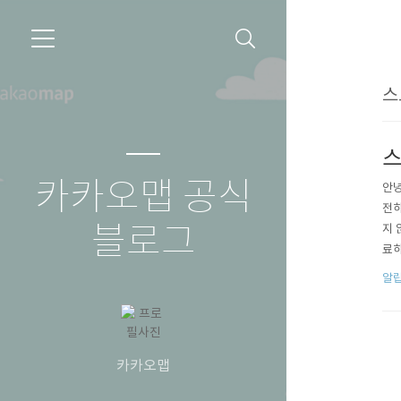
스
스
카카오맵 공식
안녕
전하
블로그
지 
료하
비스
알
위해
카카오맵