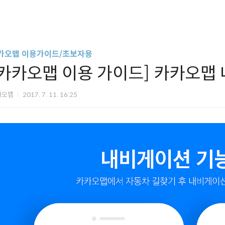
카오맵 이용가이드/초보자용
[카카오맵 이용 가이드] 카카오맵
카오맵
2017. 7. 11. 16:25