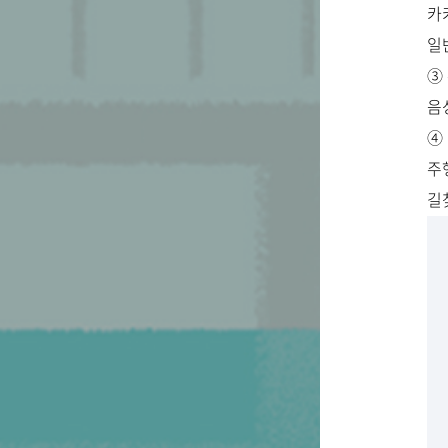
카
일
③
음
④
주
길