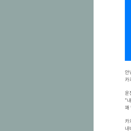
안
카
운
"
꽤
카
내