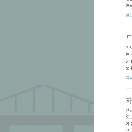
만들
보를
알
는지
수 있
드
위치
안 
폰에
보내
마나
알
업데
작할
자
안녕
도보
기 
경로