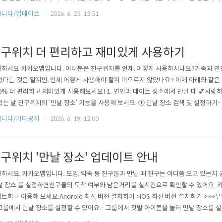
 길을 따라가보세요. 경로 구간을 선택하면 해당 위치가 확대되어 이동 경로를 더욱 쉽
립니다/업데이트
2026. 6. 23. 13:51
도 내 마음대로지도를 더 넓게 보고 싶을 땐 패널을 내리고, 경로 정보를 더 자세히 
. 내 상황에 맞게..
구위치 더 편리하고 재미있게 사용하기
하세요 카카오맵입니다. 여러분은 친구위치를 언제, 어떻게 사용하시나요?가족과 연인
있다는 것은 알지만, 언제 어떻게 사용해야 할지 떠오르지 않았나요? 이제 아래와 같
0% 더 편리하고 재미있게 사용해보세요! 1. 연인과 데이트 장소에서 만날 때 💕사랑
있는 날 친구위치의 ‘만날 장소’ 기능을 사용해 보세요. ① 만날 장소 검색 및 설정하기-
 그룹에 참여 중인 친구와 만날 장소를 검색하세요.- 설정된 만날 장소는 지도 위에 
립니다/기타공지
2026. 6. 19. 12:00
롭게 변경할 수 있어요. (예: 곧 만나~) ② 도착 현황 확인하기- 지도 위의 춘식이 아이콘
구위치 '만날 장소' 업데이트 안내
하세요, 카카오맵입니다. 모임, 약속 등 친구들과 만날 때 친구는 어디쯤 오고 있는지
날 장소’를 설정하면친구들의 도착 여부와 남은거리를 실시간으로 확인할 수 있어요. 
트하고 이용해 보세요.Android 최신 버전 설치하기 >iOS 최신 버전 설치하기 > 👀
그룹에서 만날 장소를 설정할 수 있어요.- 그룹에서 깃발 아이콘을 눌러 만날 장소를 설
는 그룹에 참여 중인 친구들의 지도에도 함께 보여요. 2. 친구들의 도착 현황을 확인할 