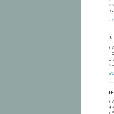
되며
여가
됩니
알
친
안녕
오픈
임 
치의
새 
알
설정
버
안녕
게 
성을