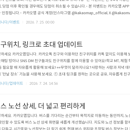
, 당첨 이후 확인될 경우에도 당첨이 취소될 수 있습니다.- 본 이벤트는 카카오맵 A
 인정됩니다.- 카카오맵 공식 계정(인스타그램 @kakaomap_official, X @kak
다.- 이벤트 참여 게시물은 당첨자 발표 시점까지 전체 공개 상태로 유지되어야 합니다
립니다/이벤트
2026. 7. 25. 00:00
구위치, 링크로 초대 업데이트
하세요 카카오맵입니다. 카카오톡 친구와 이용하던 친구위치를 카톡 없이도 이용해 보
채팅 방이나 SNS DM 친구들과도 친구위치를 함께 이용할 수 있어요!학교 MT, 체험 학습
등 필요할 때 자유롭게 활용해 보세요! 👀무엇이 달라지나요?사랑하는 사람과 저녁 데
 ‘만날 장소’ 기능을 사용해 보세요. ① 초대 링크를 원하는 곳으로 공유, 자유롭게 친구
그룹 만들기를 클릭하고, 화면 상단의 ‘링크로 초대하기’를 선택해 보세요.- 새로운 
립니다/업데이트
2026. 7. 24. 14:56
하면 준비 끝!- 복사된 링크를 오픈채팅, SNS DM 등 원하는 방법으로 친구에게 공유해 
스 노선 상세, 더 넓고 편리하게
하세요. 카카오맵입니다. 버스를 기다리는 순간부터 목적지로 이동하는 동안까지, 노
확인할 수 있도록 버스 노선 상세 화면을 새롭게 개선했습니다. 지도와 노선 정보를 함께
 다듬고, 시간표와 노선정보는 더 찾기 쉽게, 현재 버스 위치와 초정밀 버스 정보는 더