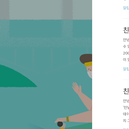
하게
알
화면
세요
친
안녕
수 
20
이 
눌러
알
자유
친
안녕
‘만
데이
치 
장소