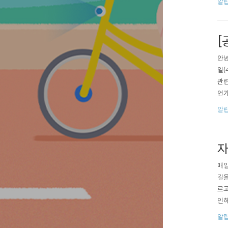
알
정하
거..
[
안녕
일(
관련
언가
습니
알
자
매일
길을
르고
인해
장,
알
인하