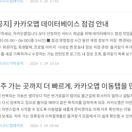
립니다/업데이트
2026. 5. 26. 17:41
면 그룹 친구들의 도착 여부를 실시간으로 확인할 수 있어요. - 아직 도착하지 않은 
공지] 카카오맵 데이터베이스 점검 안내
하세요, 카카오맵입니다.보다 안정적인 서비스 제공을 위해 데이터베이스 점검 작업을 아
수) 01:00 ~ 06:00 (총 5시간) ■ 점검 영향점검 시간 동안 계정 정보가 저장·
: 회원가입, 회원탈퇴, 프로필 이미지·닉네임 변경 등내 정보 저장 관련: 즐겨찾기 추가/
를 새로 기록하거나 수정하는 기능 전반또한 로그인, 내 정보 조회, 즐겨찾기 목록 보
다. 이 경우 잠시 후 다시 시도해 주시기 바랍니다.지도 검색, 길찾기 등 계정과 무관..
립니다/기타공지
2026. 5. 19. 16:14
주 가는 곳까지 더 빠르게, 카카오맵 이동탭을
 반복되는 이동은 생각보다 작은 번거로움이 많아요.출근길에 회사까지 얼마나 걸릴지
 다시 검색하고, 집으로 돌아갈 때마다 같은 목적지를 입력하게 되죠. 카카오맵은 이런
 자연스럽게 시작할 수 있도록 이동탭을 새롭게 준비했어요.이제 자주 확인하는 이동 
 보세요. 자주 가는 정류장과 지하철역들은 즐겨찾기 모음에서 더 쉽게 확인할 수 있
 지하철역들을 이동탭에서 빠르게 살펴볼 수 있도록 정리했어요. 매번 검색하지 않아도
립니다/업데이트
2026. 5. 19. 09:46
고, 필요한 순간 자연스럽게 상세한 정보 탐색을 이어갈 수 있어요.자주 가는 곳이 