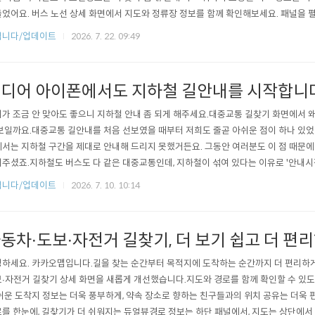
었어요. 버스 노선 상세 화면에서 지도와 정류장 정보를 함께 확인해보세요. 패널을 
 자세히 볼 수 있고, 패널을 내리면 지도 위 노선 경로도 함께 유지되어 내가 확인 중인
립니다/업데이트
2026. 7. 22. 09:49
 더 쉽게 알 수 있어요. 시간표, 노선정보, 새로고침처럼 자주 사용하는 기능을 노선 
..
디어 아이폰에서도 지하철 길안내를 시작합니다
가 조금 안 맞아도 좋으니 지하철 안내 좀 되게 해주세요.대중교통 길찾기 화면에서 왜
보일까요.대중교통 길안내를 처음 선보였을 때부터 저희도 줄곧 아쉬운 점이 하나 있었
서는 지하철 구간을 제대로 안내해 드리지 못했거든요. 그동안 여러분도 이 점 때문에
주셨죠.지하철도 버스도 다 같은 대중교통인데, 지하철이 섞여 있다는 이유로 '안내시
 답답하셨을까요. 이런 아쉬운 점에도 카카오맵을 믿고 꾸준히 기다려 주신 여러분들께
립니다/업데이트
2026. 7. 10. 10:14
이트를 준비했습니다.모든 시내 대중교통 길안내를 받을 수 있어요.지하철을 포함한 
 수 있습니다.길찾기 요약..
동차∙도보∙자전거 길찾기, 더 보기 쉽고 더 편
하세요. 카카오맵입니다.길을 찾는 순간부터 목적지에 도착하는 순간까지 더 편리하게
∙자전거 길찾기 상세 화면을 새롭게 개선했습니다.지도와 경로를 함께 확인할 수 있도
쉬운 도착지 정보는 더욱 풍부하게, 약속 장소로 향하는 친구들과의 위치 공유는 더욱
를 한눈에, 길찾기가 더 쉬워지는 듀얼뷰경로 정보는 하단 패널에서, 지도는 상단에서