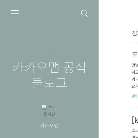
전
도
카카오맵 공식
안녕
서도
블로그
과 
요.
면 
알
경로
친구
[
카카오맵
스트
이모