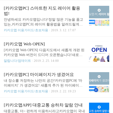
을 하다 하차지점마저 놓쳤다면?!...ㅠㅠ 집・회사를
상단 레이어(지도설정, 대기설정)의 내용을 쉽게 확
등록하면, 일상의 아찔한 상황을 피할 수 있어요! 출
인하실 수 있도록 표시, 색상, 경계의 범례를 제공합
[카카오맵PC] 스마트한 지도 레이어 활용
발 전엔 소요시간 확인하고, 이동 중엔 승하차 알람
니다. ✔︎ 카카오맵 PC 범례 카카오맵 PC 오른쪽 상단
법!
을 설정해보세요. 안심하고 대..
레이어(지도설정, 대기설정)의 내용을 쉽게 확인하실
안녕하세요 카카오맵입니다!정말 많은 기능을 품고
수 있도록 표시, 색상, 경계의 범례를 제공합니다. ·
있는,카카오맵PC의 레이어 활용법을 알려드릴게요!
교통 정체정도 색상 안내 · 자전거 도로안내, 진입로,
알아두면 도움이 많이 되는깨알정보 대-오-픈!(*´∇｀
카카오맵 이용가이드/초보자용
2019. 3. 12. 17:07
편의시설 · 날씨 통합대기지수, 미세먼지, 초미세먼
*)/) ✔︎ 카카오맵 PC 레이어창카카오맵 PC 오른쪽 위
지, 황사, 오존, 이산화질소, 일산화탄소, 아황산가스
에 있는 네모난 레이어 버튼을꾸욱- 눌러서 다양한
· 지적편집도 지번 경계, 도로 철도, 국토계획 개발지
설정을 할 수 있어요! ✔︎ 레이어 내 지도설정생각보
[카카오맵 Web OPEN]
구, 용도 개발 ..
다 많은 기능을 품고있는 카카오맵 PC!내가 보고싶
[카카오맵 Web OPEN] 다음지도에서 새롭게 개편 된
은 지도의 형태를 선택해서 볼 수 있어요! • 교통정
카카오맵 Web 버전이 드디어 오픈했습니다!새로운
보, CCTV, 사고 공사지도에서 도로 라인 / 주요 위치
얼굴로 유저분들에게 인사를 드리게 된 '카카오맵 W
알립니다/업데이트
2019. 2. 25. 14:00
정보와 함께 실시간 교통정보 확인이 가능합니다.또
eb'어떤 부분이 개선되었는지 하나하나 소개해 드릴
한 사고/공사 정보와 전국 고속도로 주요 CCTV 정보
게요 :) ✔︎ 이런 점이 좋아졌어요. ‣ 웹과 앱 모두를 위
도 함께 확인하실 수 있습니다. • 자전거자전거 길,
한 하나의 계정집/회사, 즐겨찾는 장소를 등록하세
[카카오맵PC] 마이페이지가 생겼어요
편의 시설, 진입로 정보를 확인하실 수 있습니다.• 지
요.하나의 카카오계정으로 모두 관리할 수 있어요. ‣
내 장소를 저장하는 나만의 공간!카카오맵PC에 '마
형도지형도 서비스는 지형의 표..
사용자를 위한 디자인보다 간결하고 편리한 화면에
이페이지' 가 생겼어요! 새롭게 추가 된 마이페이지
서 지도를 이용하세요. 빠른 탐색과 이동을 도와드립
의 기능들을소개해드릴게요! (〃‿〃✿) 1. 즐겨찾기
카카오맵 이용가이드/초보자용
2019. 2. 22. 19:23
니다. ‣ 나만의 즐겨찾기 폴더 만들기주제별, 용도별
기능 강화기존 최대 500개만 가능하던 즐겨찾기 갯
폴더를 만들고 관리하세요.친구에게 폴더를 공유하
수가카카오맵 PC에서는 카카오맵 APP과 동일하게
고 구독할 수 있어요. ✔︎ 데이터 이동도 간편해요. ‣
[폴더별 500개 * 최대 100개 폴더]까지등록이 가능하
[카카오맵APP] 대중교통 승하차 알람 안내
로그인 한번으로 간편한 계정 연동다음지도 즐겨찾
여 즐겨찾기를 최대 50,000개 까지 저장가능해요! 물
대중교통, 더~ 편하게 이용하시라고카카오맵이 국내
기 가져오기 메뉴를 통해내 즐겨찾기 데이터..