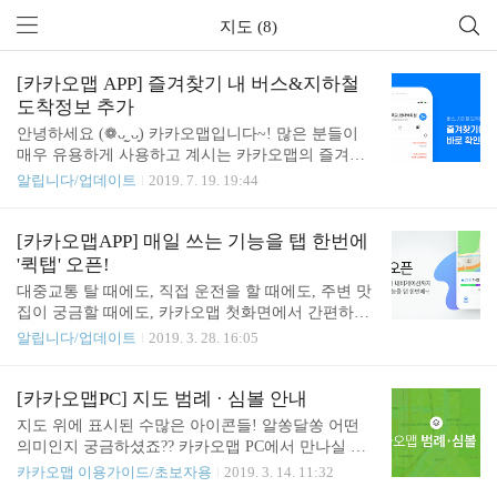
지도 (8)
[카카오맵 APP] 즐겨찾기 내 버스&지하철
도착정보 추가
안녕하세요 (❁ᴗ͈ˬᴗ͈) 카카오맵입니다~! 많은 분들이
매우 유용하게 사용하고 계시는 카카오맵의 즐겨찾
기 기능이 한층 더-! 업그레이드 됩니다. 즐겨찾기에
알립니다/업데이트
2019. 7. 19. 19:44
서 버스와 지하철의 도착정보를 이동 없이 바로 한눈
에 확인 할 수 있어요! 그리고 안드로이드 사용자분
들을 위한 특.별.한. 홈 화면 바로가기 기능까지,, 지
[카카오맵APP] 매일 쓰는 기능을 탭 한번에
금 소개해 드릴게요! ✔︎ 버스&버스정류장 즐겨찾기 -
'퀵탭' 오픈!
버스정류장은 물론, 정류장을 지나는 개별 버스의 즐
대중교통 탈 때에도, 직접 운전을 할 때에도, 주변 맛
겨찾기도 가능합니다! ✔︎ 지하철역 즐겨찾기 - 버스
집이 궁금할 때에도, 카카오맵 첫화면에서 간편하게
에 이어 지하철역도 함께 저장 할 수 있어요! - 내가
퀵탭으로 짠! (´∀｀） 시간&장소&상황에 맞는 실시
알립니다/업데이트
2019. 3. 28. 16:05
탈 버스와 지하철 도착정보를 한눈에 짠! ✔︎ 홈 화면
간 정보를 쉽고 빠르게 첫 화면에서 볼 수 있어요! 얼
폴더 바로가기(Only Android) - 안드로이드 사용자분
~마나 야무지게 구성했는지, 지금부터 차근차근 소
들을 위해 준비한 특별하고 간편한 기능! - 홈 화면에
개해드릴게요! ⭐️ 첫 화면에 모든걸 담았다, "퀵탭"
[카카오맵PC] 지도 범례 · 심볼 안내
폴더 바로가기를 ..
오픈! ⭐️ 카카오맵에서 매일 쓰는 기능인 '대중교통/
지도 위에 표시된 수많은 아이콘들! 알쏭달쏭 어떤
내비게이션/주변'을 이제 첫화면에서 간편하게 탭 한
의미인지 궁금하셨죠?? 카카오맵 PC에서 만나실 수
번에 만날 수 있어요! ‣ 퀵탭 #1. 대중교통 [집・회사]
있는 범례와 심볼에 대해 자세히 알려드릴게요! ∠(^
카카오맵 이용가이드/초보자용
2019. 3. 14. 11:32
출퇴근 길을 부탁해! 유난히 막히는 출근길, 핸드폰
ー^) ✔︎ 카카오맵 PC 범례 확인 카카오맵 PC 오른쪽