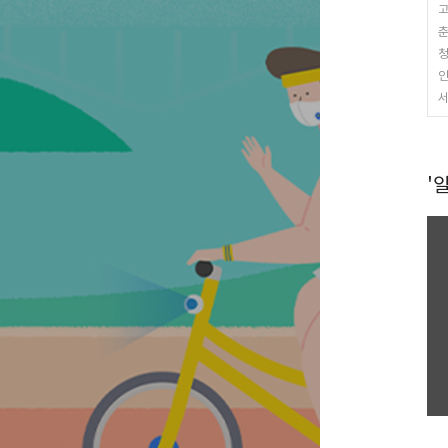
고
춘
청
인
서
'