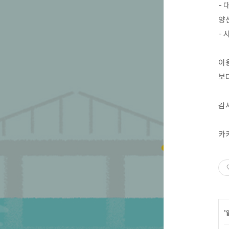
- 
양산
- 
이
보
감
카
'