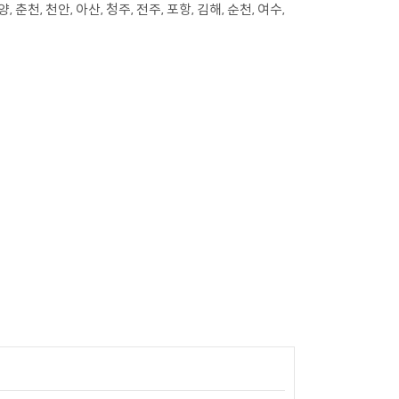
양, 춘천, 천안, 아산, 청주, 전주, 포항, 김해, 순천, 여수,