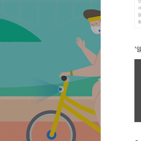
인
서
잘
통
'