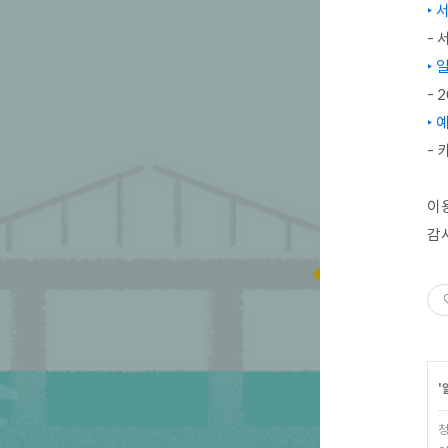
‣ 
- 
‣ 
- 
‣ 
- 
이
감
'
청