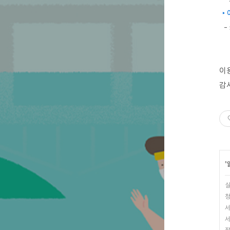
‣ 
- 
이
감
'
실
청
서
서