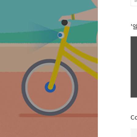
잘
'
C