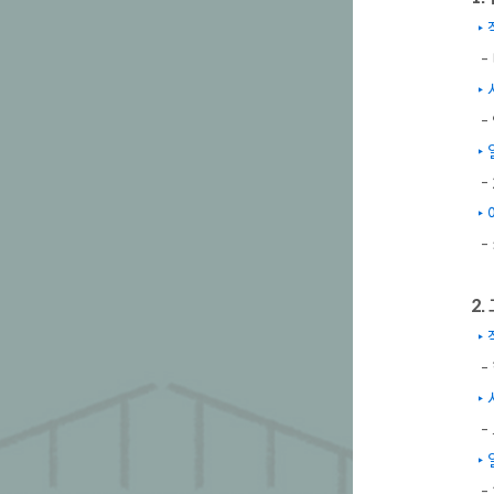
‣ 
-
‣
- 
‣
- 
‣ 
- 
2.
‣ 
-
‣
- 
‣
- 