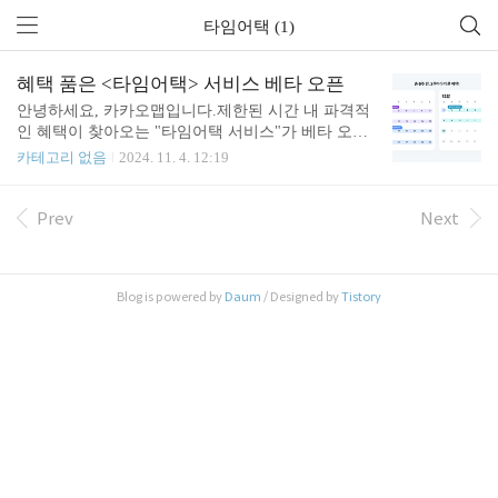
타임어택 (1)
혜택 품은 <타임어택> 서비스 베타 오픈
안녕하세요, 카카오맵입니다.제한된 시간 내 파격적
인 혜택이 찾아오는 "타임어택 서비스"가 베타 오픈
했어요! ■ 언제, 어디서 만날 수 있나요?11월 4일부터
카테고리 없음
2024. 11. 4. 12:19
12월 15일까지 총 6주 간, 2주마다 다른 혜택이 찾아
와요:)아래 화면에서 시간대별로 타임어택 참여 매장
을 확인하실 수 있어요. ■ 이런 혜택을 카카오맵에서
Prev
Next
찾아보세요!사이드 메뉴 무료 증정부터 최대 30% 할
인까지! 참여 매장별 쏠쏠한 혜택을 만나보세요(۶•̀ᴗ
•́)۶ ■ 타임어택 참여 매장을 소개합니다! 지금, 타임
Blog is powered by
Daum
/ Designed by
Tistory
어택이 시작됐어요! 타임어택 혜택 받으러 가기 (모
바일용) >>* 매장별 운영 시간이 다르며, 혜택 매장
이 있는 시간에만 타임어택 쿠폰이 노출됩니다. [유
의사항]- 쿠폰은 매장별 제한 수량에 따라 선착순으
로 발급됩니다.- 쿠폰 ..