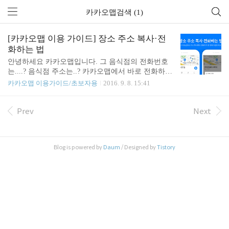
카카오맵검색 (1)
[카카오맵 이용 가이드] 장소 주소 복사·전
화하는 법
안녕하세요 카카오맵입니다. 그 음식점의 전화번호
는....? 음식점 주소는..? 카카오맵에서 바로 전화하고
주소복사 하는 꿀팁! 카카오맵이 알려드립니다. 검색
카카오맵 이용가이드/초보자용
2016. 9. 8. 15:41
한 장소 주소 복사, 전화 하기 1. 검색창에 검색한 장
소에 전화하기 초기화면에서 검색창을 눌러주세요.
찾고 싶은 장소를 검색창에 입력해보세요. 지도인은
Prev
Next
현대백화점을 입력했어요. 검색한 장소에 대한 정보
가 하단에 있는 패널에 나타나요. 패널에서 파란색
표시된 전화번호를 눌러주세요. 전화번호를 누르면
Blog is powered by
Daum
/ Designed by
Tistory
전화 걸기/ 전화번호 저장하기 창이 떠요. 전화 걸기
를 누르면 1번 화면처럼 해당 장소에 전화를 할 수 있
는 화면으로 넘어가요. 통화버튼만 꾹 누르면 OK! 전
화번호 저장하기를 누르면 2번 화면처럼 장소의 이
름과 전화번호를 저장할 수 있습니다. 또한, 패널..