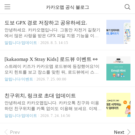
카카오맵 공식 블로그
전체 글 (405)
도보 GPX 경로 저장하고 공유하세요.
안녕하세요. 카카오맵입니다. 그동안 자전거 길찾기
에서 많은 사랑을 받은 GPX 파일 지원 기능을 이제
도보 길찾기에서도 사용할 수 있게 되었어요.좋아하
알립니다/업데이트
2026. 8. 5. 14:15
는 산책길, 매일 달리는 러닝 코스 등 기억하고 싶은
나만의 경로를 만들어 친구들과 공유해 보세요. 매번
같은 길을 다시 검색하지 않아도 저장한 파일을 불러
[kakaomap X Stray Kids] 로드뷰 이벤트 👀
와 원하는 경로를 그대로 이용할 수 있어요.💡 이렇
스트레이 키즈가 카카오맵 로드뷰에 등장했어요!이
게 활용해 보세요. 탐색한 경로 저장하기도보 길찾기
모지 힌트를 보고 장소를 맞힌 뒤, 로드뷰에서 스키
후, 상세경로 화면 상단의 ‘GPX파일 저장’ 버튼을 누
즈를 찾아 인증해 보세요.⸜(*ˊᗜˋ*)⸝ [참여방법]아래
알립니다/이벤트
2026. 7. 25. 00:00
르면 탐색된 경로가 기기에 GPX 파일로 저장됩니다.
이모지 힌트를 보고, 어떤 장소인지 각각 맞혀보세
자주 걷는 산책길이나 운동 코스를 파일로 이용해 보
요.1번 힌트 장소)2번 힌트 장소)※ 유의사항- 본 이
세요. 친구들과 경로 공유하기저장된 GPX 파일은 카
벤트는 만 14세 이상만 참여할 수 있습니다. 만 14세
친구위치, 링크로 초대 업데이트
카오톡, 메신저, SNS 등으로 간편하게 공유할 수 있
미만 참여자의 응모는 무효 처리되며, 당첨 이후 확
안녕하세요 카카오맵입니다. 카카오톡 친구와 이용
습니다. 나만의 특별한 경로를 친구들과..
인될 경우에도 당첨이 취소될 수 있습니다.- 본 이벤
하던 친구위치를 카톡 없이도 이용해 보세요. 이제
트는 카카오맵 APP 로드뷰에서 스트레이 키즈 화면
초대 링크만으로, 오픈채팅 방이나 SNS DM 친구들
알립니다/업데이트
2026. 7. 24. 14:56
을 캡처한 이미지에 한하여 참여가 인정됩니다.- 카
과도 친구위치를 함께 이용할 수 있어요!학교 MT, 체
카오맵 공식 계정(인스타그램 @kakaomap_official, X
험 학습, 단체 여행, 출장, 친목 모임 등 필요할 때 자
@kakaomap_kr)을 태그한 후 게시물에 업로드해야 이
유롭게 활용해 보세요! 👀무엇이 달라지나요?사랑하
Prev
Next