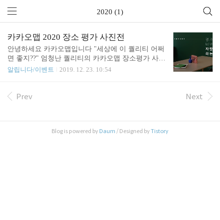
2020 (1)
카카오맵 2020 장소 평가 사진전
안녕하세요 카카오맵입니다 "세상에 이 퀄리티 어쩌
면 좋지??" 엄청난 퀄리티의 카카오맵 장소평가 사진
을 본 카카오맵 담당자의 단말마에서 시작된 이번 사
알립니다/이벤트
2019. 12. 23. 10:54
진전! 유저분들이 직접 촬영하시고 남겨주신 장소평
가 사진으로 사진전을 개최하였어요 :) 자식을 자랑
하는 마음으로 여러분에게 소개합니다. 눈 호강하고
Prev
Next
가세요~! ✧ʕ̢̣̣̣̣̩̩̩̩·͡˔·ོɁ̡̣̣̣̣̩̩̩̩✧ ✔︎ 사진전 입장하기 https://galler
y.v.daum.net/p/premium/kakaomapgallery
Blog is powered by
Daum
/ Designed by
Tistory