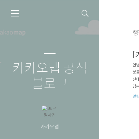
행
[
카카오맵 공식
안녕
분들
블로그
신데
맵은
그리
알
세정
트,
카카오맵