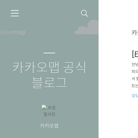
카
[
카카오맵 공식
안녕
피드
블로그
서 
트는
이벤
알
오맵
카카오맵