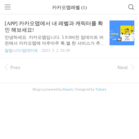
카카오맵레벨 (1)
[APP] 카카오맵에서 내 레벨과 캐릭터를 확
인 해보세요!
안녕하세요. 카카오맵입니다. 5.9.0버전 업데이트 버
전에서 카카오맵에 아주아주 특.별.한 서비스가 추가
되었습니다. iOS 설치하기 > Android 설치하기 > 그
알립니다/업데이트
2023. 5. 2. 10:30
동안 카카오맵을 이용하시면서 참여하신 활동을 바
탕으로 레벨과 배지를 부여하고 사용자에게 어울릴
만한 캐릭터를 매칭해드렸어요! 자세한 내용은 아래
Prev
Next
에서 살펴보세요! #새로 생긴 마이로그 퀵탭! 안 열
어볼 수 없을지도! 마이로그 퀵탭 화면이 새로 생겼
습니다! 카카오맵에서 부여해 드린 레벨, 배지 그리
Blog is powered by
Daum
/ Designed by
Tistory
고 내 캐릭터를 퀵탭에서 바로 확인할 수 있어요. 또,
마이로그 퀵탭에 추천하는 다양한 활동 참여 카드를
통해서 레벨 업을 위한 활동 점수를 적립할 수 있습
니다! 앞으로도 마이로그 퀵탭에 나를 위한 유용한
카드들이 계속해서 추가될 예정이오니 많이 기대해..