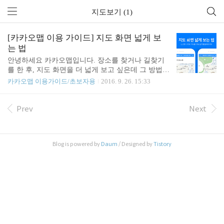
지도보기 (1)
[카카오맵 이용 가이드] 지도 화면 넓게 보
는 법
안녕하세요 카카오맵입니다. 장소를 찾거나 길찾기
를 한 후, 지도 화면을 더 넓게 보고 싶은데 그 방법을
모르겠다면? 간단한 터치로 지도를 크게 볼 수 있는
카카오맵 이용가이드/초보자용
2016. 9. 26. 15:33
방법을 카카오맵이 알려드립니다! 1. 검색 화면에서
지도 크게 보기 검색창에 원하는 장소를 검색해 주세
요. 하단 패널 때문에 지도가 너무 작다고 생각된다
Prev
Next
면, 지도의 빈 영역을 눌러주세요. 하단 패널이 사라
지고 지도를 더 크게 볼 수 있어요! 2. 길찾기 상세 화
면에서 지도 크게 보기 검색창 우측 하단 있는 파란
Blog is powered by
Daum
/ Designed by
Tistory
색 화살표 아이콘인 길찾기 버튼을 눌러주세요. 원하
는 도착지와 출발지를 입력해주세요. 검색된 목록들
중 원하는 길찾기가 있다면 선택해주세요. 구간 별로
상세한 정보를 보여주는 화면이 나오게 됩니다. 화면
을 왼쪽으로 밀면 지도를 볼 수 있어요! 왼..