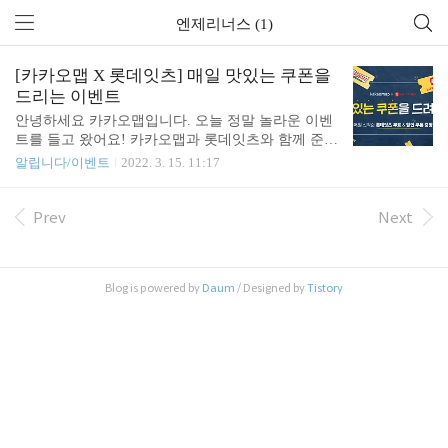
엔제리너스 (1)
[카카오맵 X 롯데잇츠] 매일 맛있는 쿠폰을
드리는 이벤트
안녕하세요 카카오맵입니다. 오늘 정말 놀라운 이벤
트를 들고 왔어요! 카카오맵과 롯데잇츠와 함께 준비
한 정말 엄청난 선착순 이벤트❤️ 매일 오전 11시, 선
알립니다/이벤트
2022. 3. 15. 11:17
착순 1,000분에게!, 햄버거 / 도넛 / 아메리카노를 증
정하고, 50% 할인 쿠폰도 증정하는, 선착순 증정 이
벤트! 지금 당장 참여하시고 선착순 경품 받아가세요
Prev
Next
지금 선착순 경품받기(APP ONLY) ✔︎ 이벤트 경품 매
일 오전 11시, 매일 선착순 증정, 1. 선착순 증정 경품
1) 매일 선착순 롯데리아 데리버거 1,000명 2) 매일
Blog is powered by
Daum
/ Designed by
Tistory
선착순 크리스피크림도넛 오리지널글레이드즈 1EA
1,000명 3) 매일 선착순 엔제리너스 아메리카노 S 1,0
00명 2. 선착순 증정 쿠폰 1) 매일 선착순 롯데리아
핫크리스피버거 콤보 50% 할인 쿠폰 2,000명..