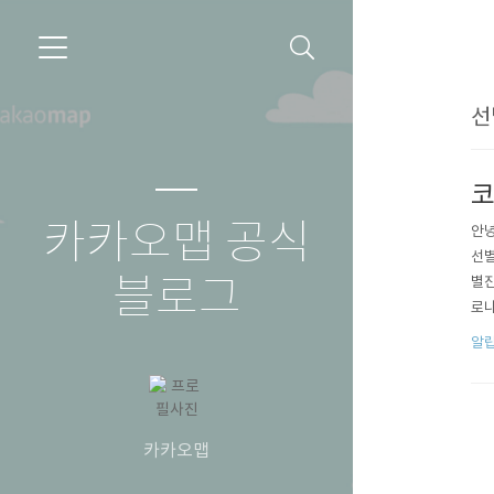
선
코
카카오맵 공식
안녕
선별
블로그
별진
로나
진료
알
병관
카카오맵