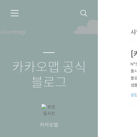
샤
[
카카오맵 공식
N°
출시
블로그
플로
샘플
나는
알
카카오맵