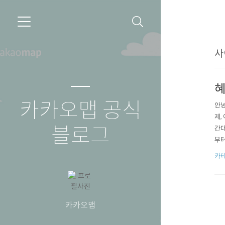
사
혜
카카오맵 공식
안녕
제,
블로그
간대
부터
타임
카테
간에
카카오맵