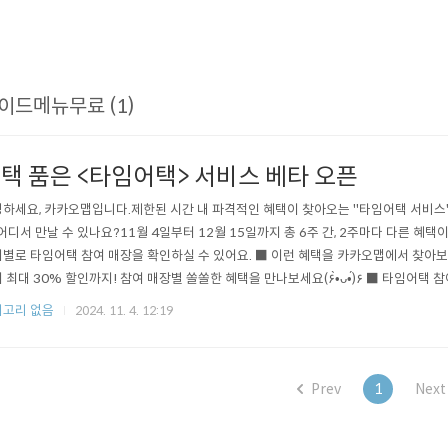
이드메뉴무료 (1)
택 품은 <타임어택> 서비스 베타 오픈
하세요, 카카오맵입니다.제한된 시간 내 파격적인 혜택이 찾아오는 "타임어택 서비스"
 어디서 만날 수 있나요?11월 4일부터 12월 15일까지 총 6주 간, 2주마다 다른 혜택
별로 타임어택 참여 매장을 확인하실 수 있어요. ■ 이런 혜택을 카카오맵에서 찾아보
 최대 30% 할인까지! 참여 매장별 쏠쏠한 혜택을 만나보세요(۶•̀ᴗ•́)۶ ■ 타임어택 
어택이 시작됐어요! 타임어택 혜택 받으러 가기 (모바일용) >>* 매장별 운영 시간이 
고리 없음
2024. 11. 4. 12:19
만 타임어택 쿠폰이 노출됩니다. [유의사항]- 쿠폰은 매장별 제한 수량에 따라 선착순으
Prev
1
Next