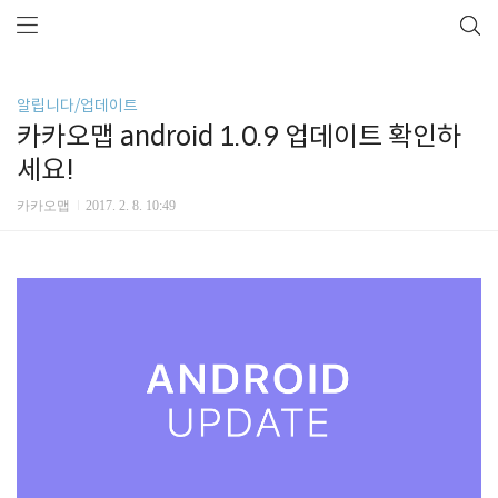
알립니다/업데이트
카카오맵 android 1.0.9 업데이트 확인하
세요!
카카오맵
2017. 2. 8. 10:49