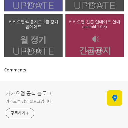
2017.03.13
2017.02.24
카카오맵/다음지도 1월 정기
카카오맵 긴급 업데이트 안내
업데이트
(android 1.0.8)
2017.01.26
2017.01.19
Comments
카카오맵 공식 블로그
카카오맵 님의 블로그입니다.
구독하기