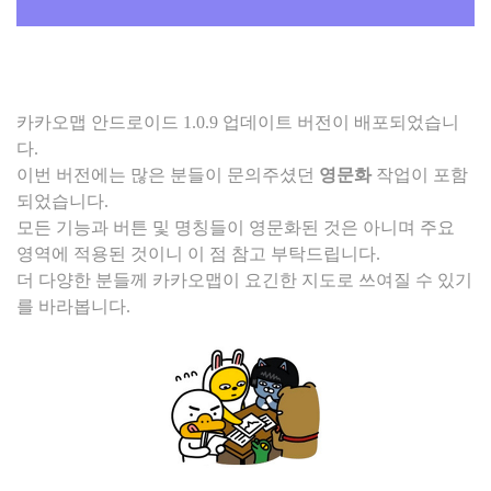
카카오맵 안드로이드 1.0.9 업데이트 버전이 배포되었습니
다.
이번 버전에는 많은 분들이 문의주셨던
영문화
작업이 포함
되었습니다.
모든 기능과 버튼 및 명칭들이 영문화된 것은 아니며 주요
영역에 적용된 것이니 이 점 참고 부탁드립니다.
더 다양한 분들께 카카오맵이 요긴한 지도로 쓰여질 수 있기
를 바라봅니다.