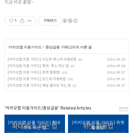
지금 바로 출발~
1
구독하기
'
카카오맵 이용가이드
>
중상급용
' 카테고리의 다른 글
[카카오맵 이용 가이드] 지도판 제스처 이용방법
2016.09.30
(6)
[카카오맵 이용 가이드] 확대·축소 하는 법
2016.09.28
(0)
[카카오맵 이용 가이드] 위젯 활용법!
2016.09.27
(15)
[카카오맵 이용 가이드] 로드뷰 이용방법
2016.09.21
(15)
[카카오맵 이용 가이드] 패널 플리킹 하는 법
2016.09.07
(2)
'카카오맵 이용가이드/중상급용' Related Articles
more
[카카오맵 이용 가이드] 확대·
[카카오맵 이용 가이드] 위젯
축소 하는 법
활용법!