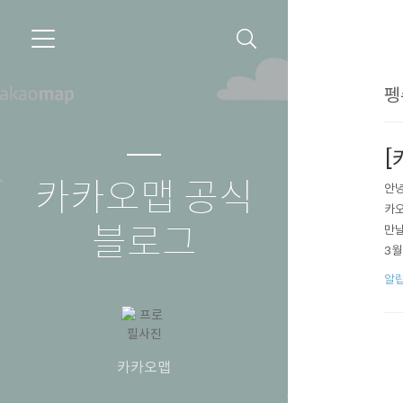
펭
[
카카오맵 공식
안녕
카오
블로그
만날
3월
알
카카오맵