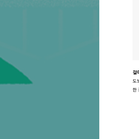
걸
도
한