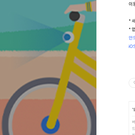
이
* 
*
안
iO
'
버
드