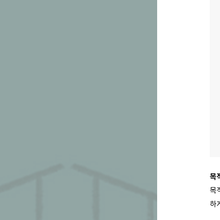
목
목
하