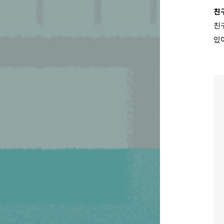
친
친
있