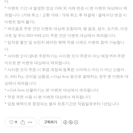
다.
* 이벤트 기간 내 발생한 정상 거래 외 거래 변경 시 본 이벤트 대상에서 제
외됩니다. (거래 취소 / 교환 거래 / 거래 취소 후 재결제 / 결제수단 변경 시
이벤트 참여 불가)
* 제조음료 주문 건만 이벤트 대상에 포함되며, 병 음료, 생수, 요거트, 아포
가토 및 푸드/MD 카테고리 주문 건은 이벤트 대상에서 제외됩니다.
* 임직원 할인 및 브런치 페어린 혜택 적용 시에도 이벤트 참여 가능합니
다.
* 사이렌 오더 QR로 주문하기는 사이렌 오더 주문이 아닌 매장 POS 주문
이므로 본 이벤트 대상에서 제외됩니다.
* 사이렌 오더 주문 시 회원 계정에 등록된 스타벅스 카드가 아닌 신용카
드, SSG Pay, 모바일 상품권, e-Gigt Item 등으로 결제하는 경우 본 이벤트 대
상에서 제외됩니다.
* e-Gift Item 선물하기는 본 이벤트 대상에서 제외됩니다.
* 무료 쿠폰 사용 시 본 이벤트 대상에서 제외됩니다.
* 당첨 혜택으로 증정되는 별의 유효기간은 적립일로부터 1년입니다.
9
구독하기