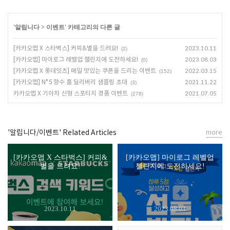
'
알립니다
>
이벤트
' 카테고리의 다른 글
[카카오맵 X 스타벅스] 커피&별을 드려요!
2023.10.11
(2)
[카카오맵] 마이로그 레벨업 챌린지에 도전하세요!
2023.08.03
(0)
[카카오맵 X 롯데잇츠] 매일 맛있는 쿠폰을 드리는 이벤트
2022.03.15
(152)
[카카오맵] N°5 향수 홈 딜리버리 샘플링 초대
2021.11.22
(3)
카카오맵 X 기아차 신형 스포티지 경품 이벤트
2021.07.05
(278)
'알립니다/이벤트' Related Articles
more
[카카오맵 X 스타벅스] 커피&
[카카오맵] 마이로그 레벨업
별을 드려요!
챌린지에 도전하세요!
2023.10.11
2023.08.03